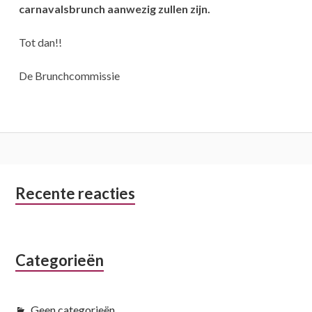
carnavalsbrunch aanwezig zullen zijn.
Tot dan!!
De Brunchcommissie
Subsidiary
Recente reacties
Sidebar
Categorieën
Geen categorieën