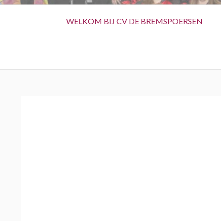
Primary
WELKOM BIJ CV DE BREMSPOERSEN
Menu
BREADCRUMBS