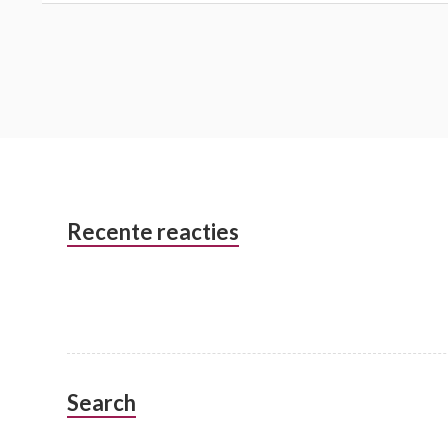
Subsidiary
Recente reacties
Sidebar
Search