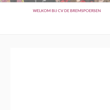
Primary
WELKOM BIJ CV DE BREMSPOERSEN
Menu
BREADCRUMBS