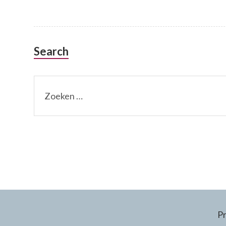
Search
Zoeken
naar:
P