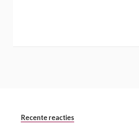
Subsidiary
Recente reacties
Sidebar